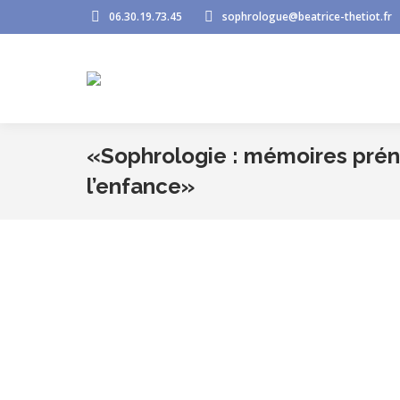
06.30.19.73.45
sophrologue@beatrice-thetiot.fr
«Sophrologie : mémoires préna
l’enfance»