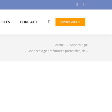
Facebook
LinkedIn
page
page
opens
opens
LITÉS
CONTACT
Rendez-vous
Search:
in
in
new
new
window
window
Accueil
Sophrologie
s êtes ici :
«Sophrologie : mémoires prénatales, de…