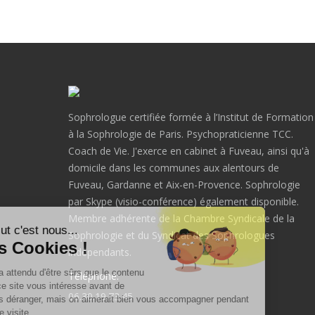
Sophrologue certifiée formée à l’Institut de Formation
à la Sophrologie de Paris. Psychopraticienne TCC.
Coach de Vie. J'exerce en cabinet à Fuveau, ainsi qu'à
domicile dans les communes aux alentours de
Fuveau, Gardanne et Aix-en-Provence. Sophrologie
par Skype (visio-conférence) également disponible.
Membre adhérente de la Chambre Syndicale de la
Salut c'est nous...
Sophrologie et du Syndicat des Sophrologues
les Cookies !
indépendants.
On a attendu d'être sûrs que le contenu
Téléphone:
de ce site vous intéresse avant de
06.30.19.73.45
vous déranger, mais on aimerait bien vous accompagner pendant
votre visite...