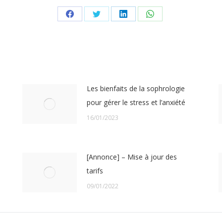
Share
Share
Share
Share
on
on
on
on
Facebook
Twitter
LinkedIn
WhatsApp
Les bienfaits de la sophrologie
pour gérer le stress et l’anxiété
16/01/2023
[Annonce] – Mise à jour des
tarifs
09/01/2022