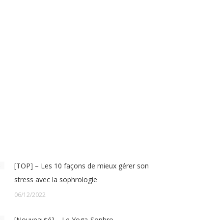
[TOP] – Les 10 façons de mieux gérer son
stress avec la sophrologie
06/12/2022
[Nouveauté] – Le Yoga-Sophro