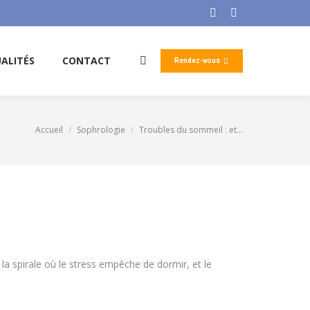
ALITÉS
CONTACT
Facebook
LinkedIn
Rendez-vous
Search:
page
page
opens
opens
ALITÉS
CONTACT
Rendez-vous
Search:
in
in
new
new
window
window
Accueil
Sophrologie
Troubles du sommeil : et…
Vous êtes ici :
e la spirale où le stress empêche de dormir, et le