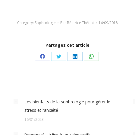
Category:
Sophrologie
Par
Béatrice Thétiot
14/09/2018
Partagez cet article
Share
Share
Share
Share
on
on
on
on
Facebook
Twitter
LinkedIn
WhatsApp
Les bienfaits de la sophrologie pour gérer le
stress et l’anxiété
16/01/2023
[Annonce] – Mise à jour des tarifs