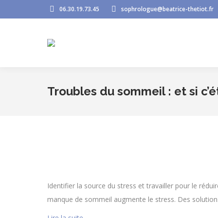
06.30.19.73.45
sophrologue@beatrice-thetiot.fr
Troubles du sommeil : et si c’ét
Identifier la source du stress et travailler pour le réd
manque de sommeil augmente le stress. Des solutions
Lire la suite