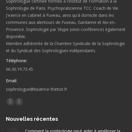
Sophrologue certifiée formée à l’Institut de Formation à la
Sophrologie de Paris. Psychopraticienne TCC. Coach de Vie.
J'exerce en cabinet à Fuveau, ainsi qu'à domicile dans les
communes aux alentours de Fuveau, Gardanne et Aix-en-
Provence. Sophrologie par Skype (visio-conférence) également
disponible.
Membre adhérente de la Chambre Syndicale de la Sophrologie
et du Syndicat des Sophrologues indépendants.
Téléphone:
06.30.19.73.45
Email:
sophrologue@beatrice-thetiot.fr
Trouvez nous sur :
Facebook
LinkedIn
page
page
Nouvelles récentes
opens
opens
in
in
Comment la sophrologie peut aider à améliorer la