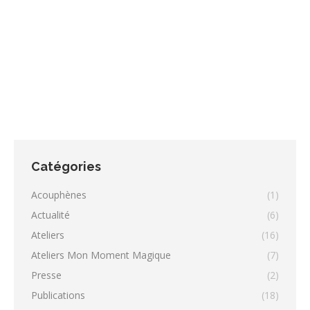
des senteurs. Nombreuses démonstrations et
conférences sur le bien-être, la beauté et les
médecines douces. A partir de 15h15 : conférence sur
les bienfaits de la Sophrologie, salle Louise Michel.
Catégories
Acouphènes
(1)
Actualité
(6)
Ateliers
(16)
Ateliers Mon Moment Magique
(7)
Presse
(2)
Publications
(18)