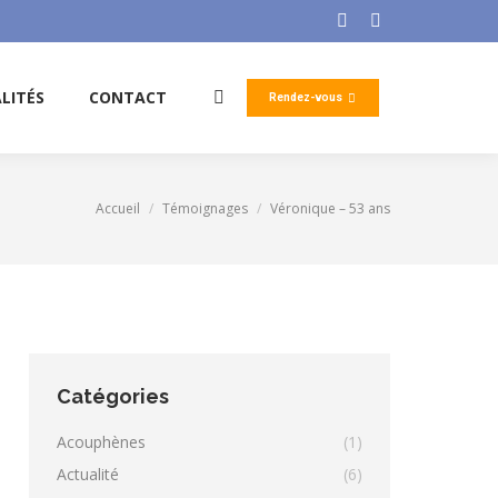
Facebook
LinkedIn
page
page
opens
opens
LITÉS
CONTACT
Rendez-vous
Search:
in
in
new
new
window
window
Accueil
Témoignages
Véronique – 53 ans
Vous êtes ici :
Catégories
Acouphènes
(1)
Actualité
(6)