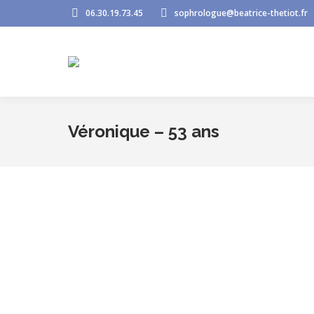
06.30.19.73.45
sophrologue@beatrice-thetiot.fr
Véronique – 53 ans