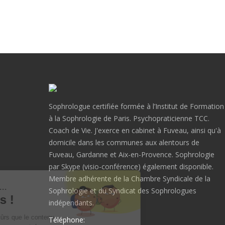
Sophrologue certifiée formée à l’Institut de Formation
à la Sophrologie de Paris. Psychopraticienne TCC.
Coach de Vie. J'exerce en cabinet à Fuveau, ainsi qu'à
domicile dans les communes aux alentours de
Fuveau, Gardanne et Aix-en-Provence. Sophrologie
par Skype (visio-conférence) également disponible.
Membre adhérente de la Chambre Syndicale de la
Salut c'est nous...
Sophrologie et du Syndicat des Sophrologues
les Cookies !
indépendants.
On a attendu d'être sûrs que le contenu
Téléphone: