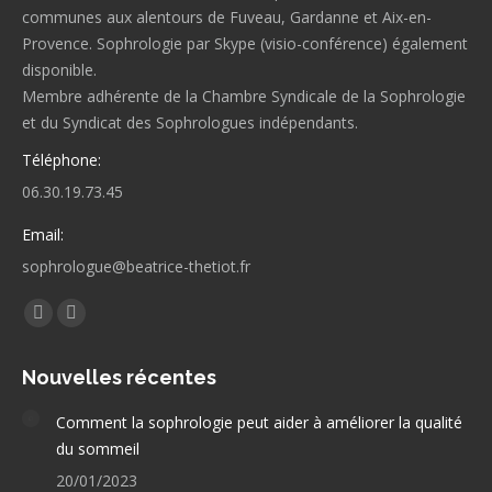
communes aux alentours de Fuveau, Gardanne et Aix-en-
Provence. Sophrologie par Skype (visio-conférence) également
disponible.
Membre adhérente de la Chambre Syndicale de la Sophrologie
et du Syndicat des Sophrologues indépendants.
Téléphone:
06.30.19.73.45
Email:
sophrologue@beatrice-thetiot.fr
Trouvez nous sur :
Facebook
LinkedIn
page
page
Nouvelles récentes
opens
opens
in
in
Comment la sophrologie peut aider à améliorer la qualité
new
new
du sommeil
window
window
20/01/2023