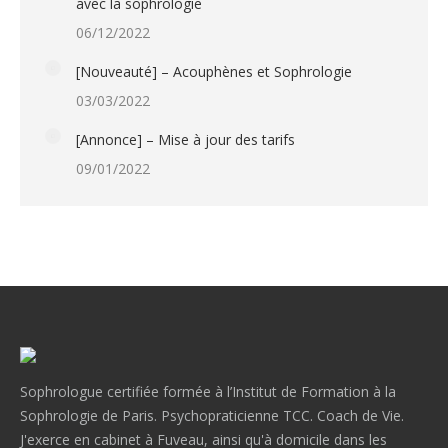
avec la sophrologie
06/12/2022
[Nouveauté] – Acouphènes et Sophrologie
03/03/2022
[Annonce] – Mise à jour des tarifs
09/01/2022
Sophrologue certifiée formée à l’Institut de Formation à la
Sophrologie de Paris. Psychopraticienne TCC. Coach de Vie.
J'exerce en cabinet à Fuveau, ainsi qu'à domicile dans les