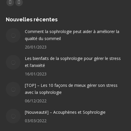
Trouvez nous sur :
Facebook
LinkedIn
page
page
Nouvelles récentes
opens
opens
in
in
Comment la sophrologie peut aider à améliorer la
new
new
qualité du sommeil
window
window
20/01/2023
Les bienfaits de la sophrologie pour gérer le stress
et l’anxiété
16/01/2023
[TOP] – Les 10 façons de mieux gérer son stress
avec la sophrologie
06/12/2022
[Nouveauté] – Acouphènes et Sophrologie
03/03/2022