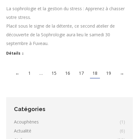
La sophrologie et la gestion du stress : Apprenez à chasser
votre stress.
Placé sous le signe de la détente, ce second atelier de
découverte de la Sophrologie aura lieu le samedi 30
septembre à Fuveau.
Détails
←
1
…
15
16
17
18
19
→
Catégories
Acouphènes
(1)
Actualité
(6)